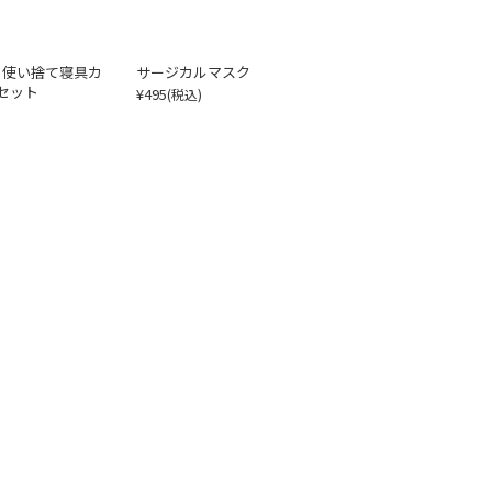
＆使い捨て寝具カ
サージカルマスク
セット
¥495
(税込)