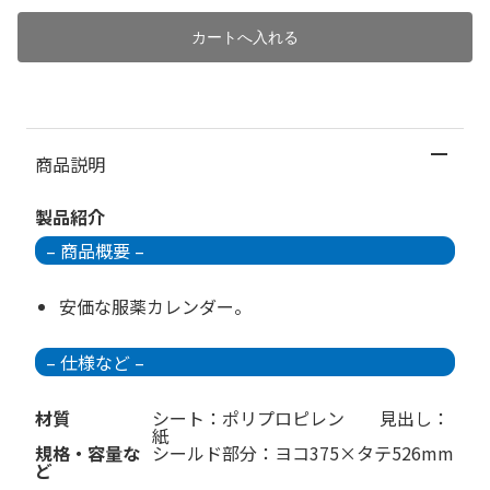
商品説明
製品紹介
– 商品概要 –
安価な服薬カレンダー。
– 仕様など –
材質
シート：ポリプロピレン 見出し：
紙
規格・容量な
シールド部分：ヨコ375×タテ526mm
ど